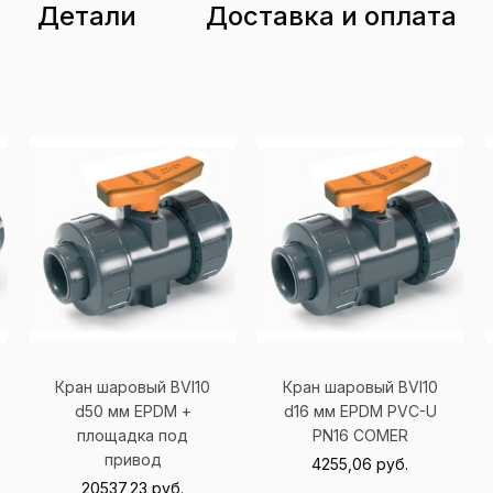
Детали
Доставка и оплата
Кран шаровый BVI10
Кран шаровый BVI10
d50 мм EPDM +
d16 мм EPDM PVC-U
площадка под
PN16
COMER
привод
4255,06
руб.
20537,23
руб.