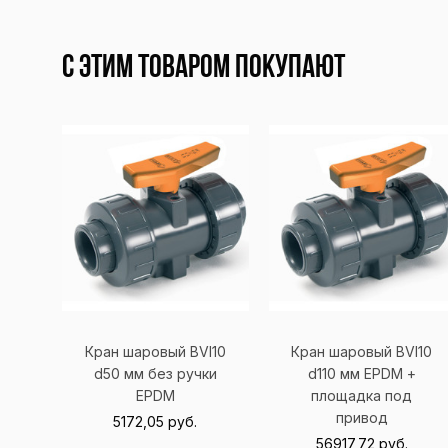
С этим товаром покупают
Кран шаровый BVI10
Кран шаровый BVI10
d50 мм без ручки
d110 мм EPDM +
EPDM
площадка под
привод
5172,05
руб.
56917,72
руб.