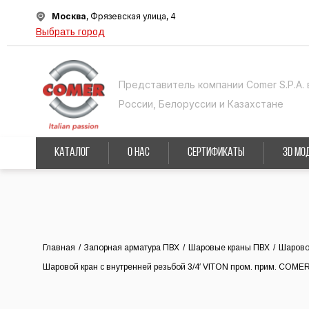
Москва
, Фрязевская улица, 4
Выбрать город
Представитель компании Comer S.P.A. 
России, Белоруссии и Казахстане
КАТАЛОГ
О НАС
СЕРТИФИКАТЫ
3D МО
Главная
/
Запорная арматура ПВХ
/
Шаровые краны ПВХ
/
Шарово
Шаровой кран c внутренней резьбой 3/4′ VITON пром. прим. COME