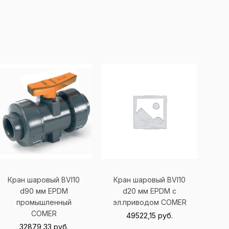
Кран шаровый BVI10
Кран шаровый BVI10
d90 мм EPDM
d20 мм EPDM с
промышленный
эл.приводом
COMER
COMER
49522,15
руб.
32879,33
руб.